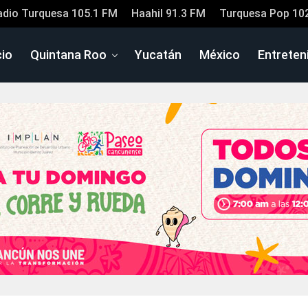
adio Turquesa 105.1 FM
Haahil 91.3 FM
Turquesa Pop 10
cio
Quintana Roo
Yucatán
México
Entreten