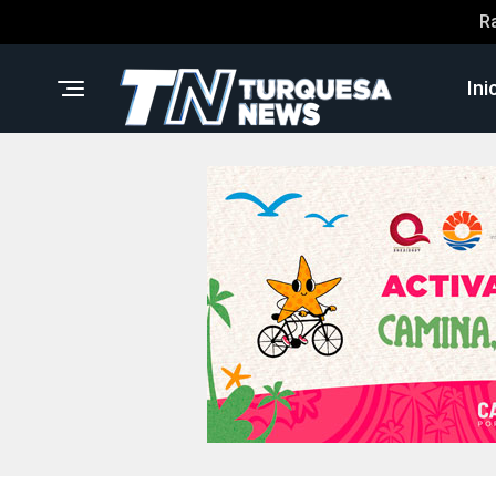
R
Ini