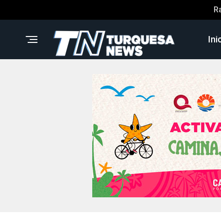
R
Ini