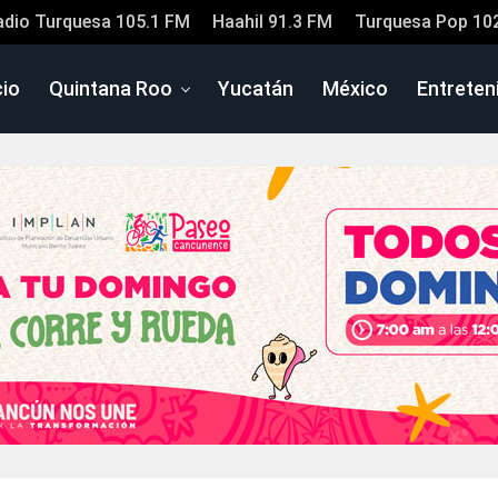
adio Turquesa 105.1 FM
Haahil 91.3 FM
Turquesa Pop 10
cio
Quintana Roo
Yucatán
México
Entreten