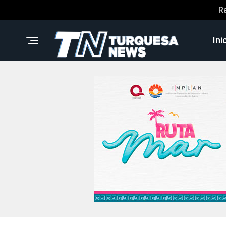
R
Ini