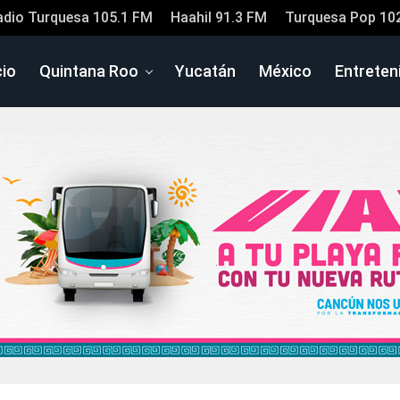
adio Turquesa 105.1 FM
Haahil 91.3 FM
Turquesa Pop 10
cio
Quintana Roo
Yucatán
México
Entreten