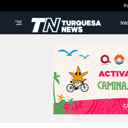
R
Ini