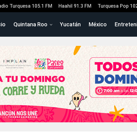
adio Turquesa 105.1 FM
Haahil 91.3 FM
Turquesa Pop 10
cio
Quintana Roo
Yucatán
México
Entreten