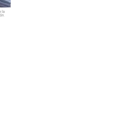
 la
ón.