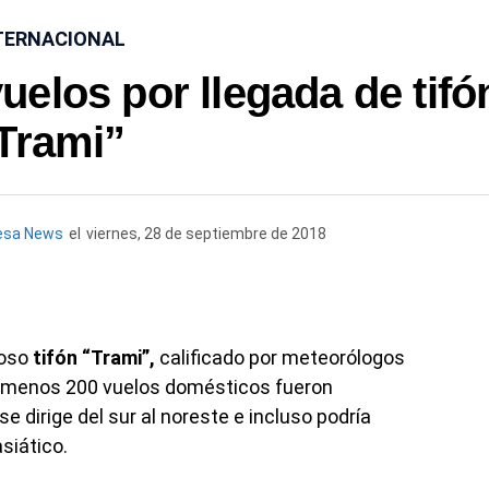
TERNACIONAL
elos por llegada de tifó
Trami”
esa News
el
viernes, 28 de septiembre de 2018
roso
tifón “Trami”,
calificado por meteorólogos
 menos 200 vuelos domésticos fueron
 dirige del sur al noreste e incluso podría
asiático.