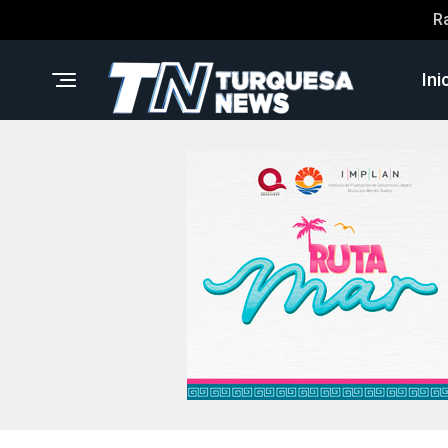
R
Ini