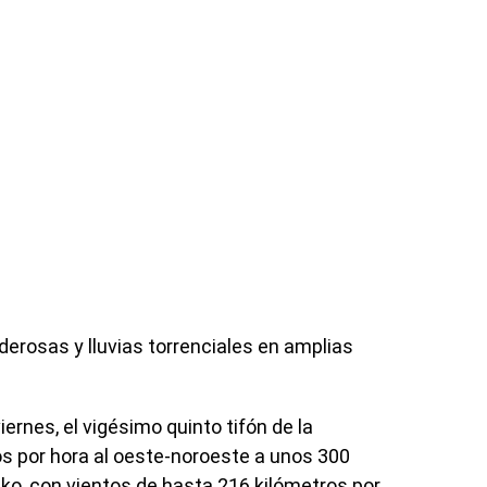
derosas y lluvias torrenciales en amplias
iernes, el vigésimo quinto tifón de la
s por hora al oeste-noroeste a unos 300
yako, con vientos de hasta 216 kilómetros por