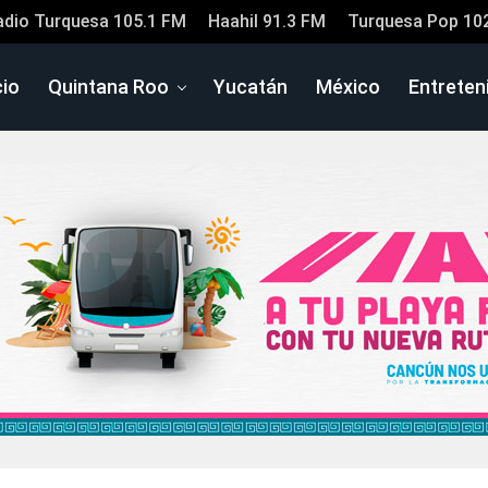
adio Turquesa 105.1 FM
Haahil 91.3 FM
Turquesa Pop 10
cio
Quintana Roo
Yucatán
México
Entreten