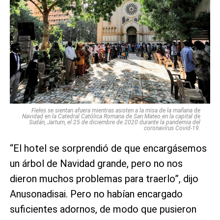
Fieles se sientan afuera mientras asisten a la misa de la mañana de
Navidad en la Catedral Católica Romana de San Mateo en la capital de
Sudán, Jartum, el 25 de diciembre de 2020 durante la pandemia del
coronavirus Covid-19.
“El hotel se sorprendió de que encargásemos
un árbol de Navidad grande, pero no nos
dieron muchos problemas para traerlo”, dijo
Anusonadisai. Pero no habían encargado
suficientes adornos, de modo que pusieron