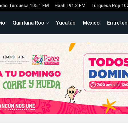
adio Turquesa 105.1 FM
Haahil 91.3 FM
Turquesa Pop 10
cio
Quintana Roo
Yucatán
México
Entreten