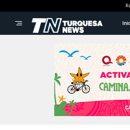
R
Ini