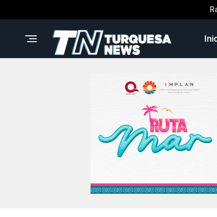
R
Ini