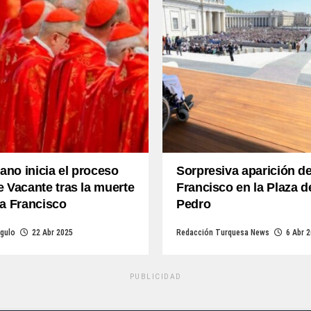
cano inicia el proceso
Sorpresiva aparición d
 Vacante tras la muerte
Francisco en la Plaza d
a Francisco
Pedro
gulo
22 Abr 2025
Redacción Turquesa News
6 Abr 
PUBLICIDAD