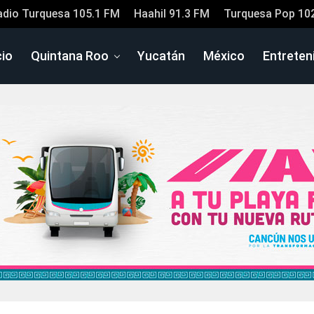
adio Turquesa 105.1 FM
Haahil 91.3 FM
Turquesa Pop 10
cio
Quintana Roo
Yucatán
México
Entreten