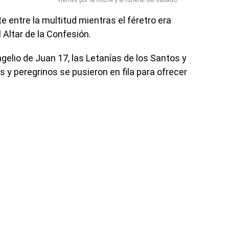
viernes por la noche y el funeral del sábado.
entre la multitud mientras el féretro era
l Altar de la Confesión.
angelio de Juan 17, las Letanías de los Santos y
s y peregrinos se pusieron en fila para ofrecer