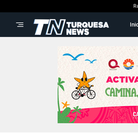
R
Ini