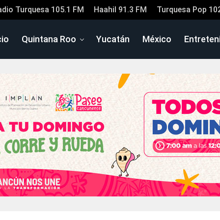
adio Turquesa 105.1 FM
Haahil 91.3 FM
Turquesa Pop 10
cio
Quintana Roo
Yucatán
México
Entreten