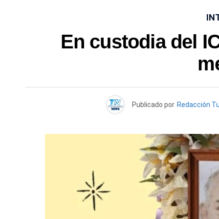
IN
En custodia del I
me
Publicado por
Redacción T