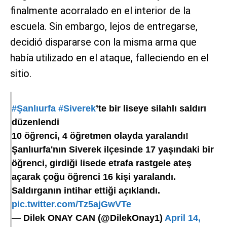
finalmente acorralado en el interior de la
escuela. Sin embargo, lejos de entregarse,
decidió dispararse con la misma arma que
había utilizado en el ataque, falleciendo en el
sitio.
#Şanlıurfa
#Siverek
’te bir liseye silahlı saldırı
düzenlendi
10 öğrenci, 4 öğretmen olayda yaralandı!
Şanlıurfa'nın Siverek ilçesinde 17 yaşındaki bir
öğrenci, girdiği lisede etrafa rastgele ateş
açarak çoğu öğrenci 16 kişi yaralandı.
Saldırganın intihar ettiği açıklandı.
pic.twitter.com/Tz5ajGwVTe
— Dilek ONAY CAN (@DilekOnay1)
April 14,