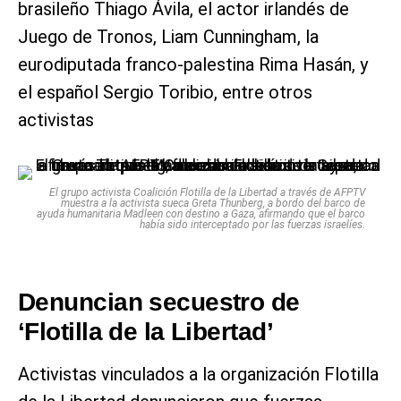
brasileño Thiago Ávila, el actor irlandés de
Juego de Tronos, Liam Cunningham, la
eurodiputada franco-palestina Rima Hasán, y
el español Sergio Toribio, entre otros
activistas
El grupo activista Coalición Flotilla de la Libertad a través de AFPTV
muestra a la activista sueca Greta Thunberg, a bordo del barco de
ayuda humanitaria Madleen con destino a Gaza, afirmando que el barco
había sido interceptado por las fuerzas israelíes.
Denuncian secuestro de
‘Flotilla de la Libertad’
Activistas vinculados a la organización Flotilla