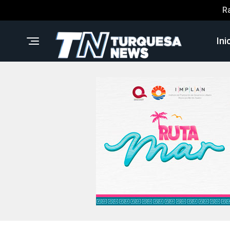
R
Ini