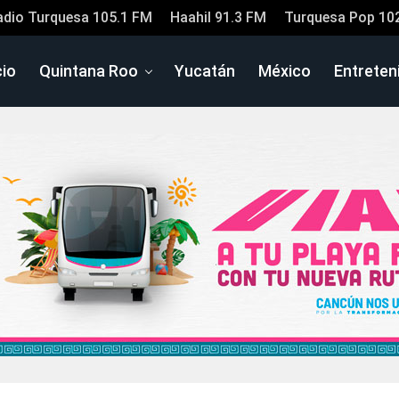
adio Turquesa 105.1 FM
Haahil 91.3 FM
Turquesa Pop 10
cio
Quintana Roo
Yucatán
México
Entreten