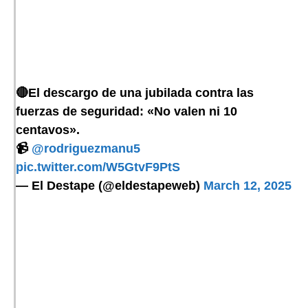
🔴El descargo de una jubilada contra las
fuerzas de seguridad: «No valen ni 10
centavos».
📹
@rodriguezmanu5
pic.twitter.com/W5GtvF9PtS
— El Destape (@eldestapeweb)
March 12, 2025