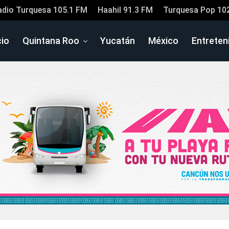
adio Turquesa 105.1 FM
Haahil 91.3 FM
Turquesa Pop 10
cio
Quintana Roo
Yucatán
México
Entreten