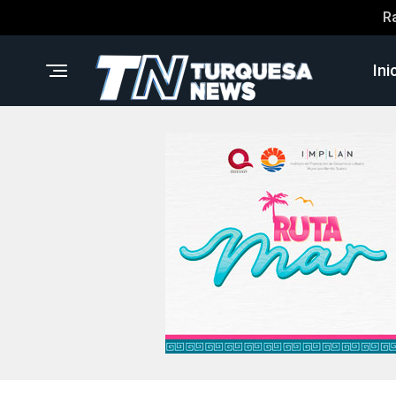
R
Ini