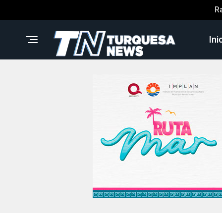
R
Ini