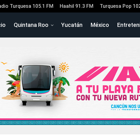
adio Turquesa 105.1 FM
Haahil 91.3 FM
Turquesa Pop 10
cio
Quintana Roo
Yucatán
México
Entreten