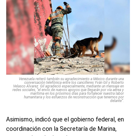
Venezuela reiteró también su agradecimiento a México durante una
conversación telefónica entre los cancilleres Yván Gil y Roberto
Velasco Álvarez. Gil agradeció especialmente, mediante un mensaje en
redes sociales, “el envío de nuevos apoyos que llegarán por vía aérea y
marítima en los próximos días para fortalecer nuestra labor
humanitaria y los esfuerzos de reconstrucción que tenemos por
delante”.
Asimismo, indicó que el gobierno federal, en
coordinación con la Secretaría de Marina,