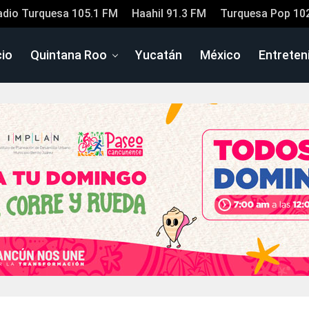
adio Turquesa 105.1 FM
Haahil 91.3 FM
Turquesa Pop 10
cio
Quintana Roo
Yucatán
México
Entreten