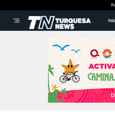
R
Ini