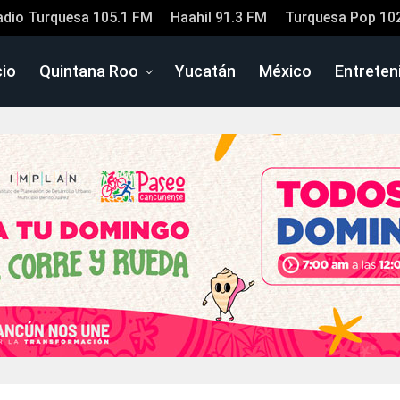
adio Turquesa 105.1 FM
Haahil 91.3 FM
Turquesa Pop 10
cio
Quintana Roo
Yucatán
México
Entreten