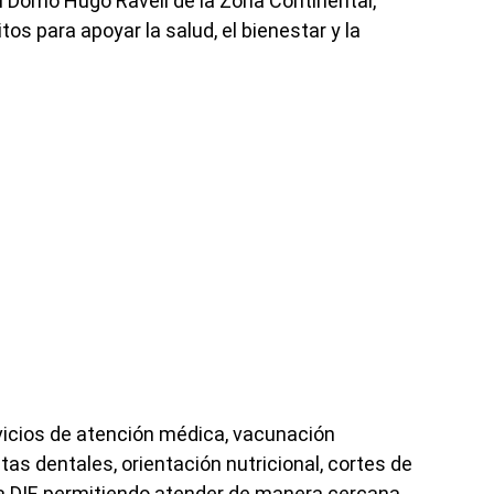
l Domo Hugo Ravell de la Zona Continental,
os para apoyar la salud, el bienestar y la
rvicios de atención médica, vacunación
ltas dentales, orientación nutricional, cortes de
ria DIF, permitiendo atender de manera cercana