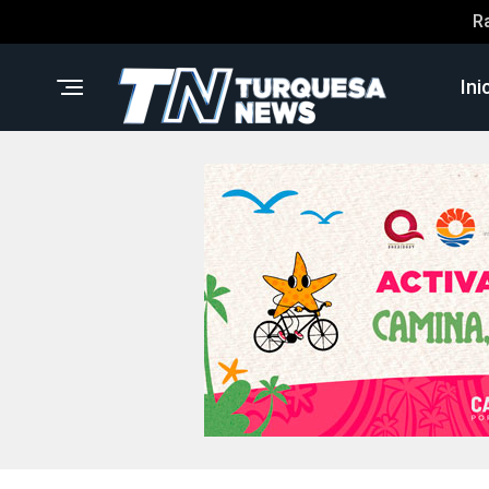
R
Ini