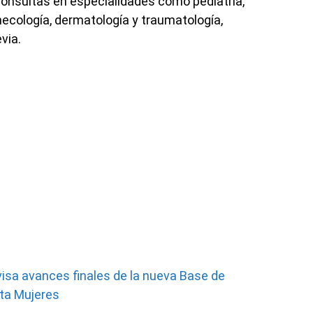
consultas en especialidades como pediatría,
inecología, dermatología y traumatología,
via.
isa avances finales de la nueva Base de
sta Mujeres