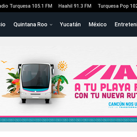
adio Turquesa 105.1 FM
Haahil 91.3 FM
Turquesa Pop 10
cio
Quintana Roo
Yucatán
México
Entreten