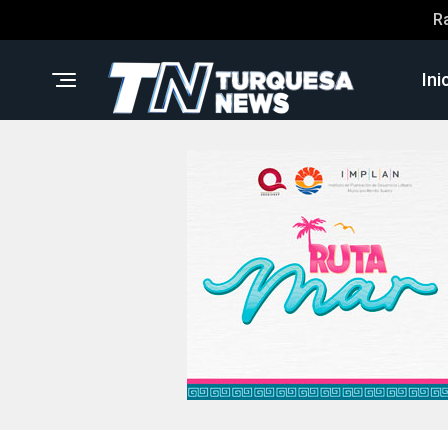
R
Ini