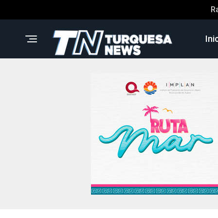
R
Ini