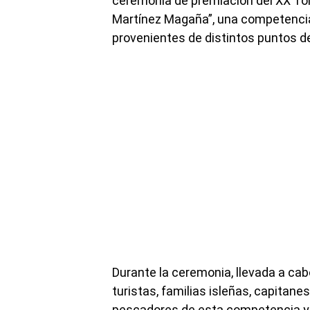
ceremonia de premiación del XX To
Martínez Magaña”, una competencia
provenientes de distintos puntos 
Durante la ceremonia, llevada a cab
turistas, familias isleñas, capitane
pescadores de esta competencia y