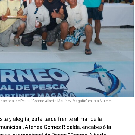
rnacional de Pesca 'Cosme Alberto Martínez Magaña' en Isla Mujeres
ta y alegría, esta tarde frente al mar de la
a municipal, Atenea Gómez Ricalde, encabezó la