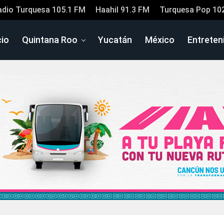
adio Turquesa 105.1 FM
Haahil 91.3 FM
Turquesa Pop 10
cio
Quintana Roo
Yucatán
México
Entreten