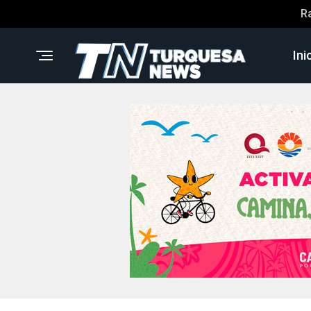
R
Ini