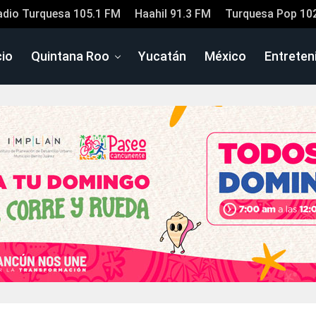
adio Turquesa 105.1 FM
Haahil 91.3 FM
Turquesa Pop 10
cio
Quintana Roo
Yucatán
México
Entreten