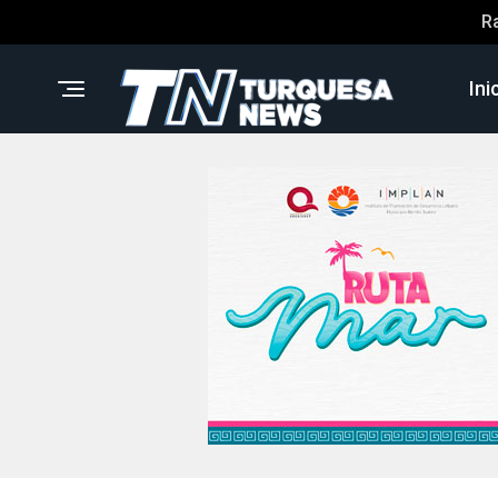
R
Ini