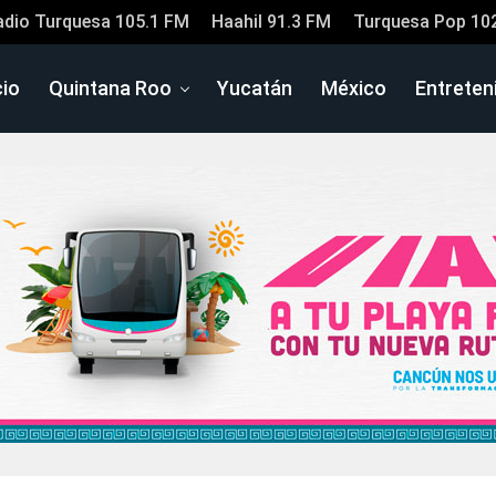
adio Turquesa 105.1 FM
Haahil 91.3 FM
Turquesa Pop 10
cio
Quintana Roo
Yucatán
México
Entreten