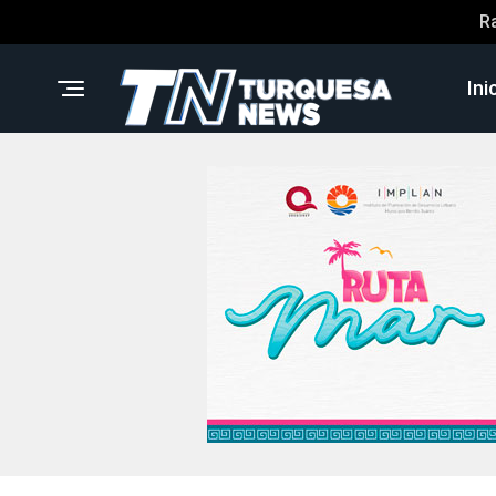
R
Ini