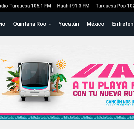
adio Turquesa 105.1 FM
Haahil 91.3 FM
Turquesa Pop 10
cio
Quintana Roo
Yucatán
México
Entreten