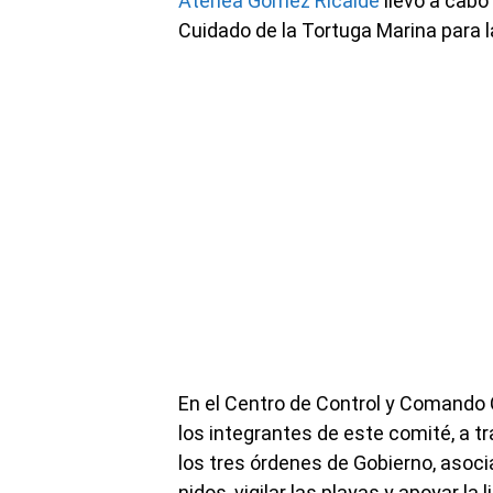
Atenea Gómez Ricalde
llevó a cabo
Cuidado de la Tortuga Marina para 
En el Centro de Control y Comando 
los integrantes de este comité, a t
los tres órdenes de Gobierno, asocia
nidos, vigilar las playas y apoyar la 