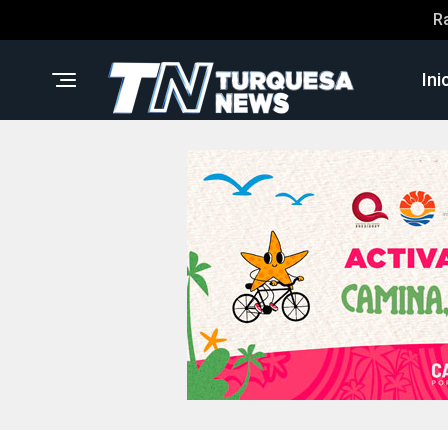
R
Ini