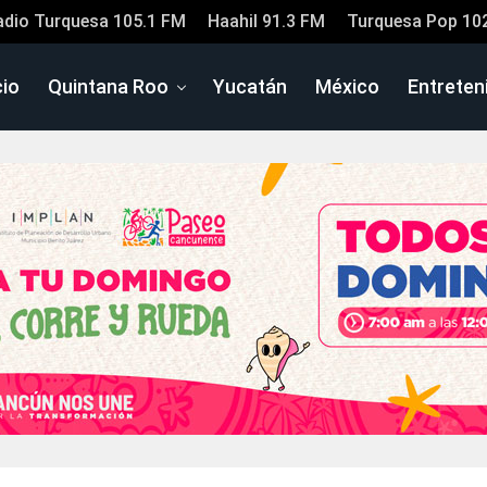
adio Turquesa 105.1 FM
Haahil 91.3 FM
Turquesa Pop 10
cio
Quintana Roo
Yucatán
México
Entreten