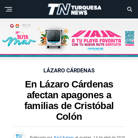
LÁZARO CÁRDENAS
En Lázaro Cárdenas
afectan apagones a
familias de Cristóbal
Colón
Publicado por
Raúl Balam
el
martes, 14 de abril de 2020