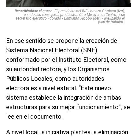
Repartiéndose el queso.
El presidente del INE Lorenzo Córdova (izq),
uno de sus consejeros predilectos Ciro Murayama (Centro) y su
secretario ejecutivo «dorado» Edmundo Jacobo (der), «analizando el
plan de trabajo».
En ese sentido se propone la creación del
Sistema Nacional Electoral (SNE)
conformado por el Instituto Electoral, como
su autoridad rectora, y los Organismos
Públicos Locales, como autoridades
electorales a nivel estatal. “Este nuevo
sistema establece la integración de ambas
estructuras para su mejor funcionamiento”, se
lee en el documento.
A nivel local la iniciativa plantea la eliminación