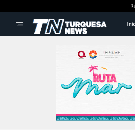
R
Ini