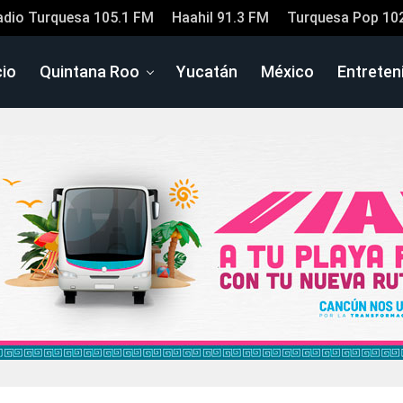
adio Turquesa 105.1 FM
Haahil 91.3 FM
Turquesa Pop 10
cio
Quintana Roo
Yucatán
México
Entreten