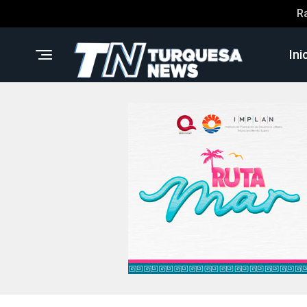
R
Ini