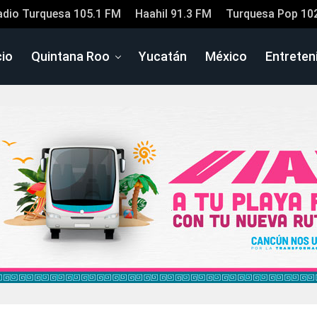
adio Turquesa 105.1 FM
Haahil 91.3 FM
Turquesa Pop 10
cio
Quintana Roo
Yucatán
México
Entreten