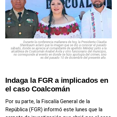
Durante la conferencia mañanera de hoy, la Presidenta Claudia
Sheinbaum aclaró que la imagen que se dio a conocer el pasado
sábado, donde se aprecia al comandante de apellido Méndez junto a la
alcaldesa de Coalcomán Anabel Ávila y otro funcionario del municipio,
no corresponde al evento en donde se hizo apología del crimen, sino
es del pasado 10 de diciembre del presente año.
Indaga la FGR a implicados en
el caso Coalcomán
Por su parte, la Fiscalía General de la
República (FGR) informó este lunes que la