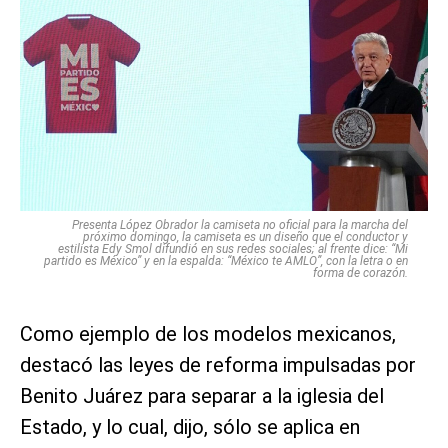
Presenta López Obrador la camiseta no oficial para la marcha del
próximo domingo, la camiseta es un diseño que el conductor y
estilista Edy Smol difundió en sus redes sociales; al frente dice: “Mi
partido es México” y en la espalda: “México te AMLO”, con la letra o en
forma de corazón.
Como ejemplo de los modelos mexicanos,
destacó las leyes de reforma impulsadas por
Benito Juárez para separar a la iglesia del
Estado, y lo cual, dijo, sólo se aplica en