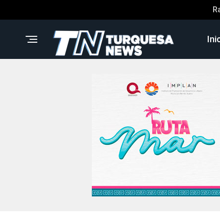
R
Ini