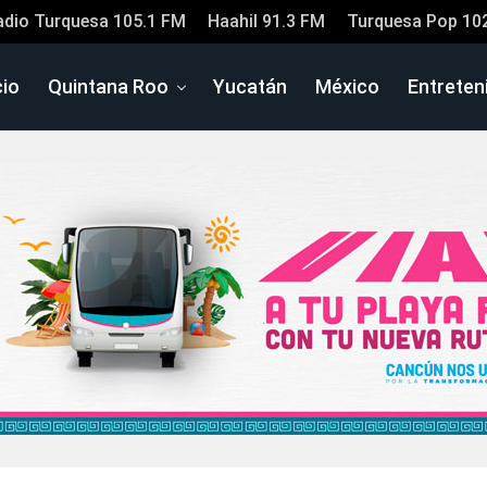
adio Turquesa 105.1 FM
Haahil 91.3 FM
Turquesa Pop 10
cio
Quintana Roo
Yucatán
México
Entreten