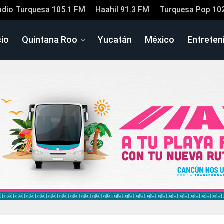
adio Turquesa 105.1 FM
Haahil 91.3 FM
Turquesa Pop 10
cio
Quintana Roo
Yucatán
México
Entreten