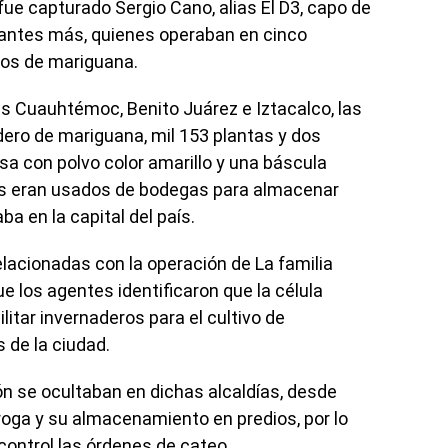
fue capturado Sergio Cano, alias El D3, capo de
rantes más, quienes operaban en cinco
ros de mariguana.
as Cuauhtémoc, Benito Juárez e Iztacalco, las
ero de mariguana, mil 153 plantas y dos
sa con polvo color amarillo y una báscula
les eran usados de bodegas para almacenar
a en la capital del país.
lacionadas con la operación de La familia
e los agentes identificaron que la célula
litar invernaderos para el cultivo de
 de la ciudad.
ón se ocultaban en dichas alcaldías, desde
roga y su almacenamiento en predios, por lo
 control las órdenes de cateo.