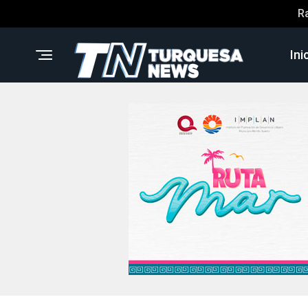
R
Ini