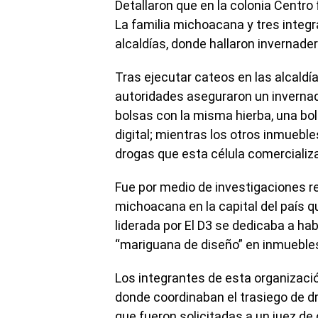
Detallaron que en la colonia Centro 
La familia michoacana y tres integ
alcaldías, donde hallaron invernade
Tras ejecutar cateos en las alcaldí
autoridades aseguraron un invernad
bolsas con la misma hierba, una bol
digital; mientras los otros inmueb
drogas que esta célula comercializab
Fue por medio de investigaciones re
michoacana en la capital del país qu
liderada por El D3 se dedicaba a habi
“mariguana de diseño” en inmuebles
Los integrantes de esta organizaci
donde coordinaban el trasiego de d
que fueron solicitadas a un juez de