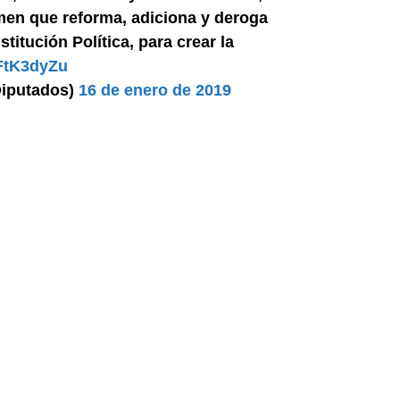
amen que reforma, adiciona y deroga
titución Política, para crear la
sFtK3dyZu
iputados)
16 de enero de 2019