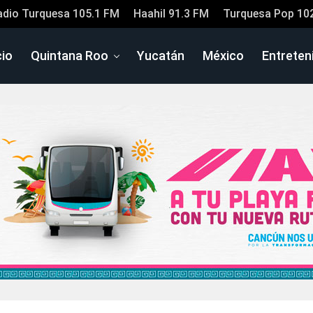
adio Turquesa 105.1 FM
Haahil 91.3 FM
Turquesa Pop 10
cio
Quintana Roo
Yucatán
México
Entreten