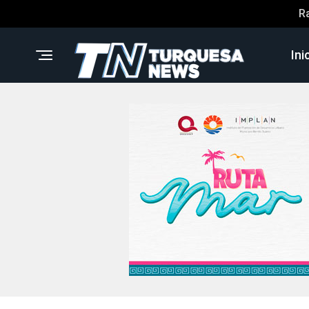
R
Ini