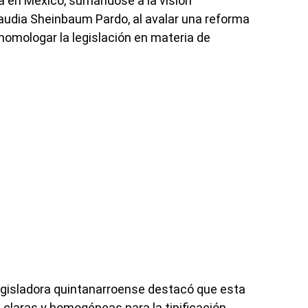
ida en México, sumándose a la visión
audia Sheinbaum Pardo, al avalar una reforma
homologar la legislación en materia de
egisladora quintanarroense destacó que esta
claras y homogéneas para la tipificación,