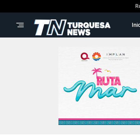
R
Ini