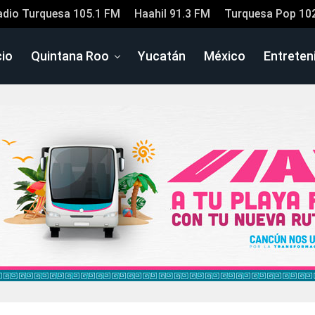
adio Turquesa 105.1 FM
Haahil 91.3 FM
Turquesa Pop 10
cio
Quintana Roo
Yucatán
México
Entreten