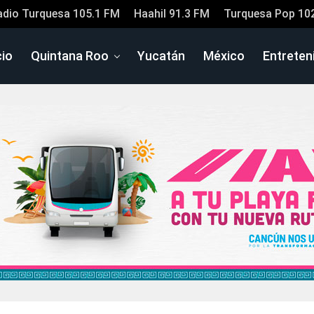
adio Turquesa 105.1 FM
Haahil 91.3 FM
Turquesa Pop 10
cio
Quintana Roo
Yucatán
México
Entreten