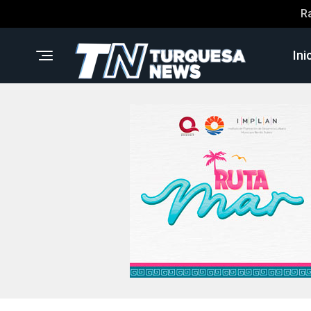
R
Ini