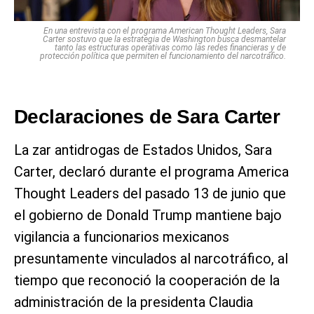
En una entrevista con el programa American Thought Leaders, Sara
Carter sostuvo que la estrategia de Washington busca desmantelar
tanto las estructuras operativas como las redes financieras y de
protección política que permiten el funcionamiento del narcotráfico.
Declaraciones de Sara Carter
La zar antidrogas de Estados Unidos, Sara
Carter, declaró durante el programa America
Thought Leaders del pasado 13 de junio que
el gobierno de Donald Trump mantiene bajo
vigilancia a funcionarios mexicanos
presuntamente vinculados al narcotráfico, al
tiempo que reconoció la cooperación de la
administración de la presidenta Claudia