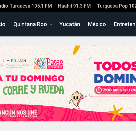
adio Turquesa 105.1 FM
Haahil 91.3 FM
Turquesa Pop 10
cio
Quintana Roo
Yucatán
México
Entreten