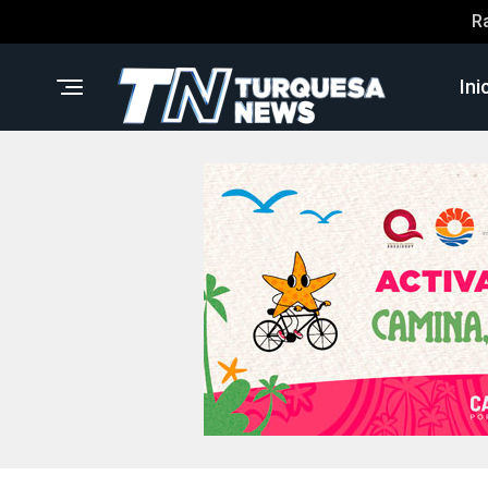
R
Ini