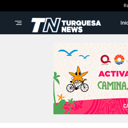
R
Ini