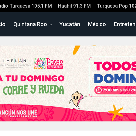
adio Turquesa 105.1 FM
Haahil 91.3 FM
Turquesa Pop 10
cio
Quintana Roo
Yucatán
México
Entreten