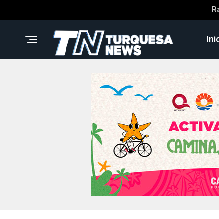
R
Ini