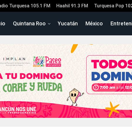
adio Turquesa 105.1 FM
Haahil 91.3 FM
Turquesa Pop 10
cio
Quintana Roo
Yucatán
México
Entreten