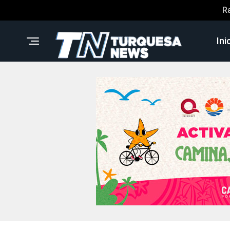
R
Ini