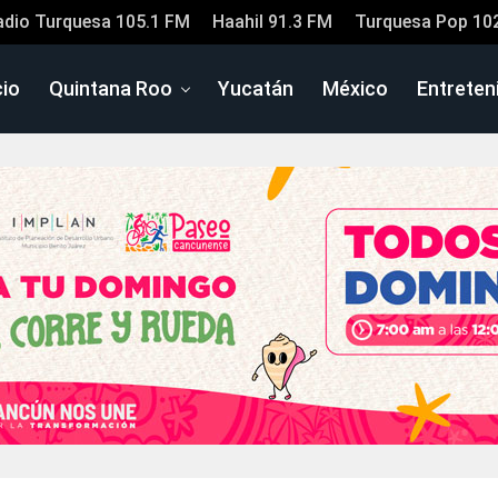
adio Turquesa 105.1 FM
Haahil 91.3 FM
Turquesa Pop 10
cio
Quintana Roo
Yucatán
México
Entreten