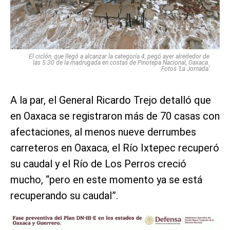
El ciclón, que llegó a alcanzar la categoría 4, pegó ayer alrededor de
las 5:30 de la madrugada en costas de Pinotepa Nacional, Oaxaca.
Fotos ‘La Jornada’
A la par, el General Ricardo Trejo detalló que
en Oaxaca se registraron más de 70 casas con
afectaciones, al menos nueve derrumbes
carreteros en Oaxaca, el Río Ixtepec recuperó
su caudal y el Río de Los Perros creció
mucho, “pero en este momento ya se está
recuperando su caudal”.