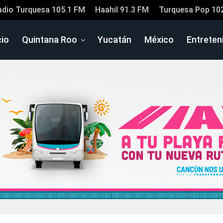
adio Turquesa 105.1 FM
Haahil 91.3 FM
Turquesa Pop 10
cio
Quintana Roo
Yucatán
México
Entreten