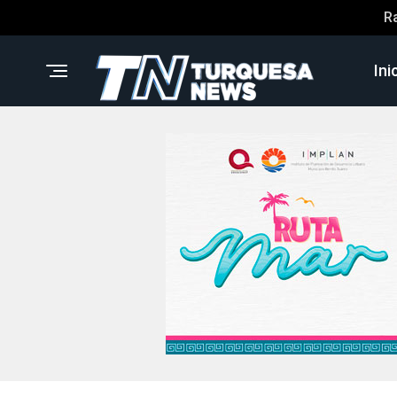
R
Ini