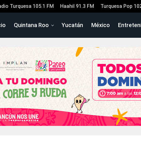
adio Turquesa 105.1 FM
Haahil 91.3 FM
Turquesa Pop 10
cio
Quintana Roo
Yucatán
México
Entreten