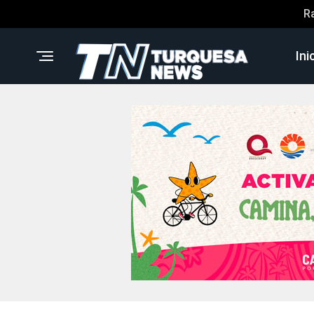
R
Ini