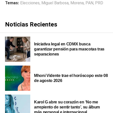
Temas:
Elecciones
,
Miguel Barbosa
,
Morena
,
PAN
,
PRD
Noticias Recientes
Iniciativa legal en CDMX busca
garantizar pensión para mascotas tras
separaciones
Mhoni Vidente trae el horóscopo este 08
de agosto 2026
Karol G abre su corazón en ‘No me
arrepiento de sentir tanto’, su álbum
más personal e internacional