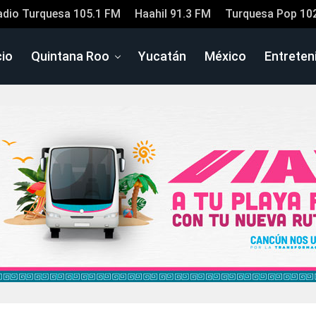
adio Turquesa 105.1 FM
Haahil 91.3 FM
Turquesa Pop 10
cio
Quintana Roo
Yucatán
México
Entreten