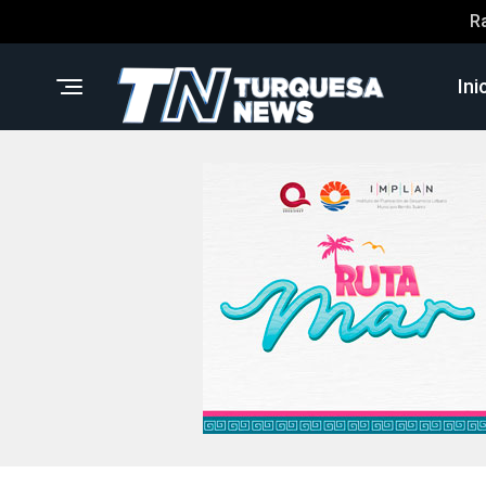
R
Ini