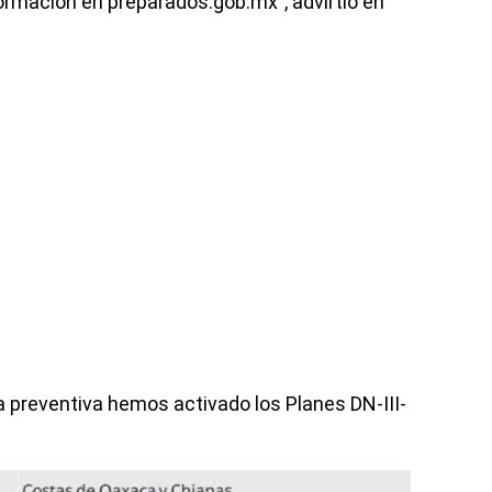
ormación en preparados.gob.mx”, advirtió en
 preventiva hemos activado los Planes DN-III-