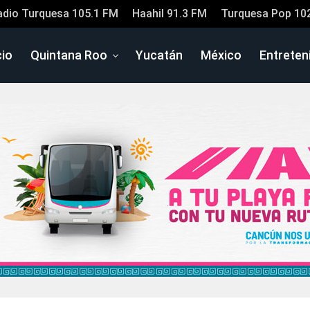
adio Turquesa 105.1 FM
Haahil 91.3 FM
Turquesa Pop 10
cio
Quintana Roo
Yucatán
México
Entreten