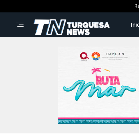
R
Ini