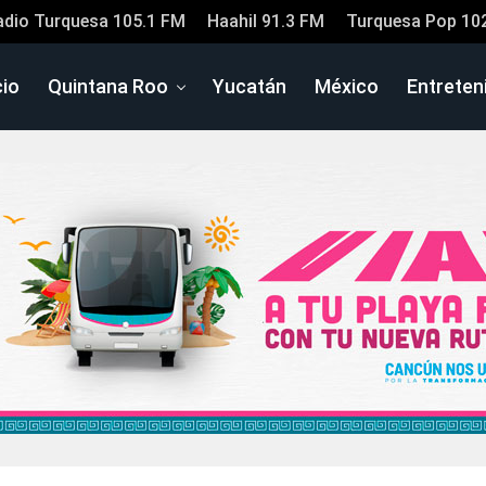
adio Turquesa 105.1 FM
Haahil 91.3 FM
Turquesa Pop 10
cio
Quintana Roo
Yucatán
México
Entreten