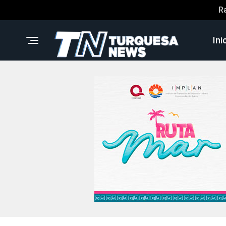
R
Ini