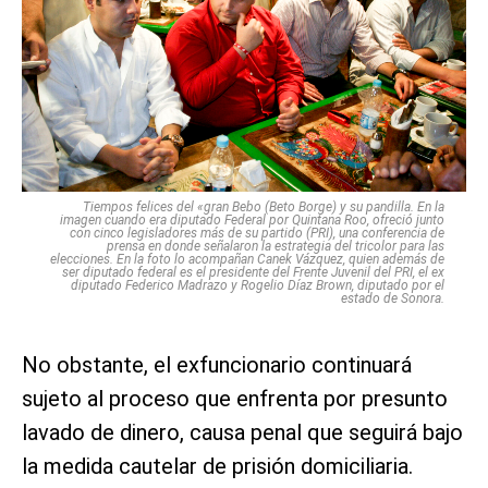
Tiempos felices del «gran Bebo (Beto Borge) y su pandilla. En la
imagen cuando era diputado Federal por Quintana Roo, ofreció junto
con cinco legisladores más de su partido (PRI), una conferencia de
prensa en donde señalaron la estrategia del tricolor para las
elecciones. En la foto lo acompañan Canek Vázquez, quien además de
ser diputado federal es el presidente del Frente Juvenil del PRI, el ex
diputado Federico Madrazo y Rogelio Díaz Brown, diputado por el
estado de Sonora.
No obstante, el exfuncionario continuará
sujeto al proceso que enfrenta por presunto
lavado de dinero, causa penal que seguirá bajo
la medida cautelar de prisión domiciliaria.