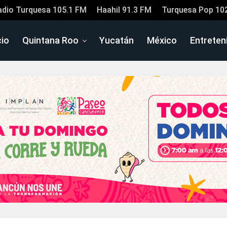
adio Turquesa 105.1 FM
Haahil 91.3 FM
Turquesa Pop 10
cio
Quintana Roo
Yucatán
México
Entreten