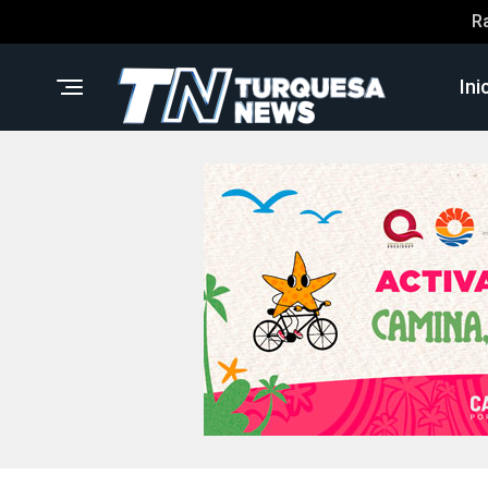
R
Ini