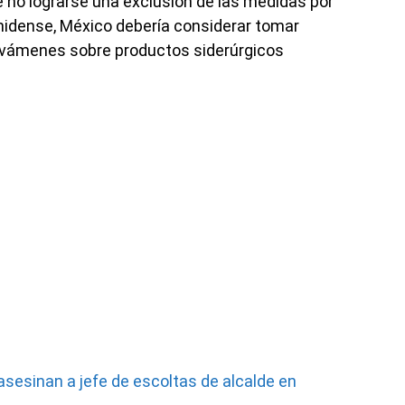
e no lograrse una exclusión de las medidas por
nidense, México debería considerar tomar
avámenes sobre productos siderúrgicos
sesinan a jefe de escoltas de alcalde en