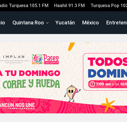
adio Turquesa 105.1 FM
Haahil 91.3 FM
Turquesa Pop 10
cio
Quintana Roo
Yucatán
México
Entreten