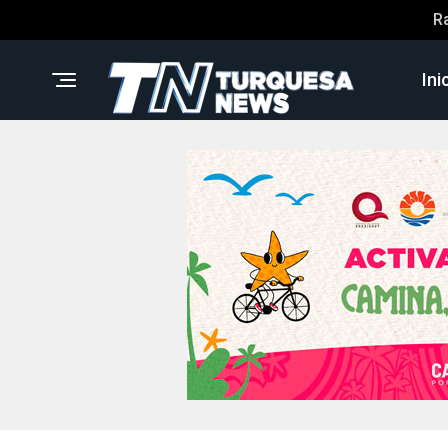
R
Ini